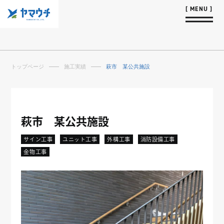
トップページ
施工実績
萩市 某公共施設
萩市 某公共施設
サイン工事
ユニット工事
外構工事
消防設備工事
金物工事