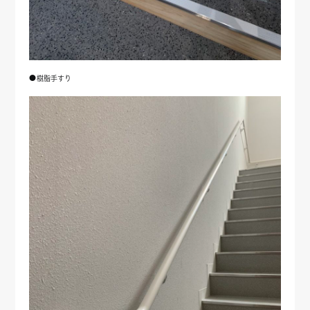
●樹脂手すり