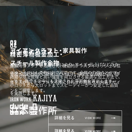
02
03
04
アイアンクラフト・家具製作
コンテナハウス
精密薄物板金加工・
スチール製作金物
自社工場での一貫生産体制により、サイズ・仕上げなどのカ
運搬用コンテナを活用した、機能的かつスタイリッシュな住
スタマイズにも柔軟に対応可能です。金属の力強さとデザイ
空間・店舗空間をご提案しています。頑丈で自由度が高い特
微細な寸法管理と高い強度を両立させる最適な加工方法で、
ン性で、無骨さの中にも洗練された雰囲気を演出します。
性を活かし、ライフスタイルに合わせた間取りや内装デザイ
小ロットから大ロットまでスピーディーかつ安定した品質
ンをご提案します。
を実現します。
詳細を見る
VIEW MORE
詳細を見る
詳細を見る
VIEW MORE
VIEW MORE