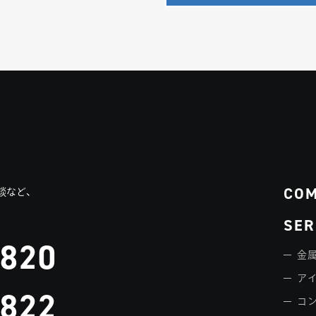
CO
談など、
SER
3820
金属
ア
3822
コ