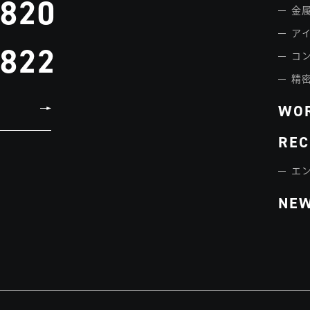
3820
金属
ア
3822
コ
精
WO
REC
エ
NE