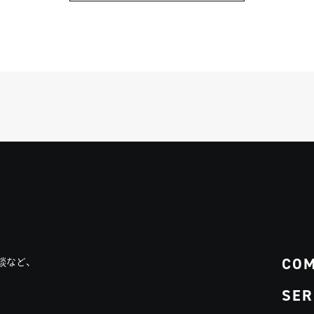
CO
談など、
SER