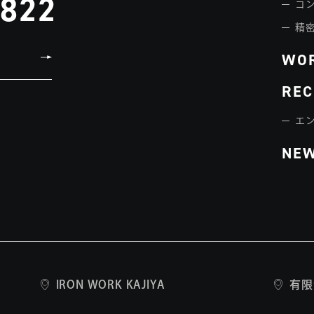
3822
コ
精
WO
REC
エ
NE
IRON WORK KAJIYA
有限