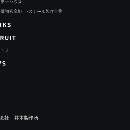
ンテナハウス
密薄物板金加工・スチール製作金物
RKS
RUIT
ントリー
WS
会社 井本製作所