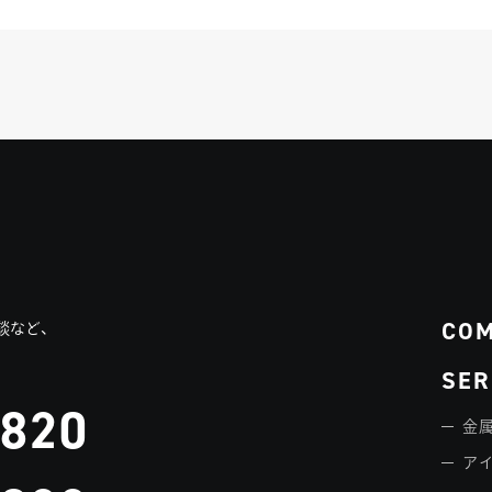
CO
談など、
SER
3820
金属
ア