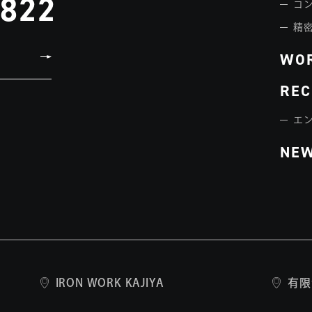
3822
コ
精
WO
REC
エ
NE
IRON WORK KAJIYA
有限