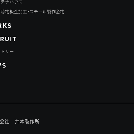
ンテナハウス
密薄物板金加工・スチール製作金物
RKS
RUIT
ントリー
WS
会社 井本製作所