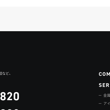
CO
談など、
SER
3820
金属
ア