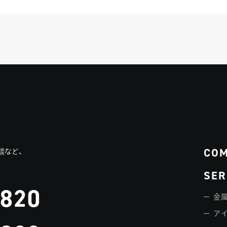
CO
談など、
SER
3820
金属
ア