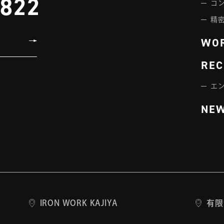
3822
コ
精
WO
REC
エ
NE
IRON WORK KAJIYA
有限