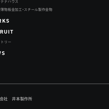
ンテナハウス
密薄物板金加工・スチール製作金物
RKS
RUIT
ントリー
WS
会社 井本製作所