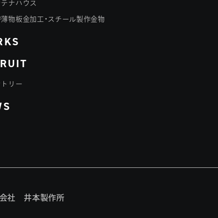
ンテナハウス
密薄物板金加工・スチール製作金物
RKS
RUIT
ントリー
WS
会社 井本製作所