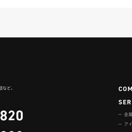
CO
談など、
SER
3820
金属
ア