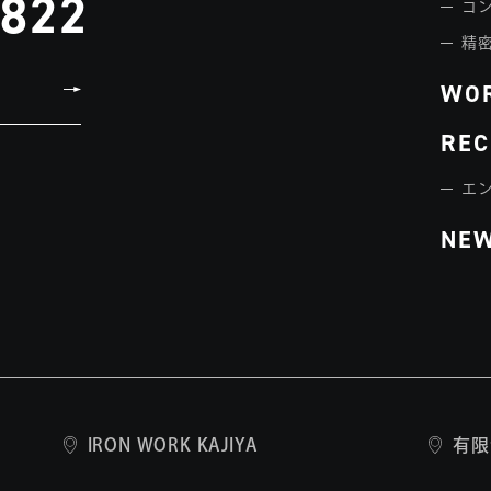
3822
コ
精
WO
REC
エ
NE
IRON WORK KAJIYA
有限