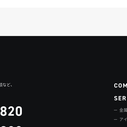
CO
談など、
SER
3820
金属
ア