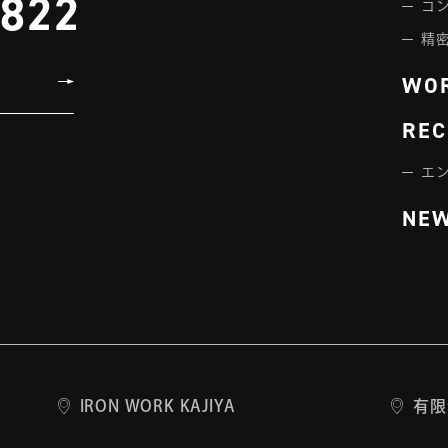
3822
コ
精
WO
REC
エ
NE
IRON WORK KAJIYA
有限