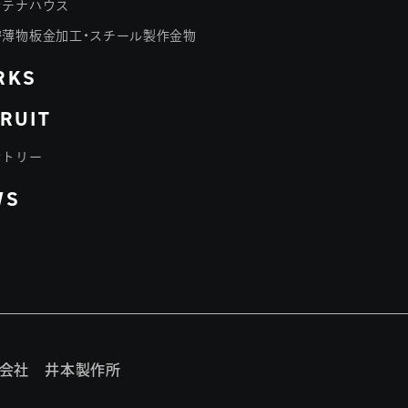
ンテナハウス
密薄物板金加工・スチール製作金物
RKS
RUIT
ントリー
WS
会社 井本製作所