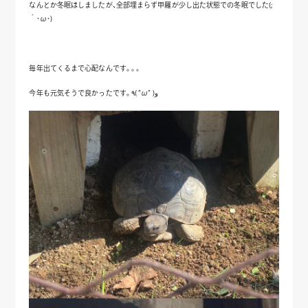
なんとか冬眠はしましたが、全部埋まらず甲羅が少し出た状態での冬眠でした(;
´･ω･)
毎年出てくるまで心配なんです。。。
今年も元気そうで良かったです。٩( ”ω” )و