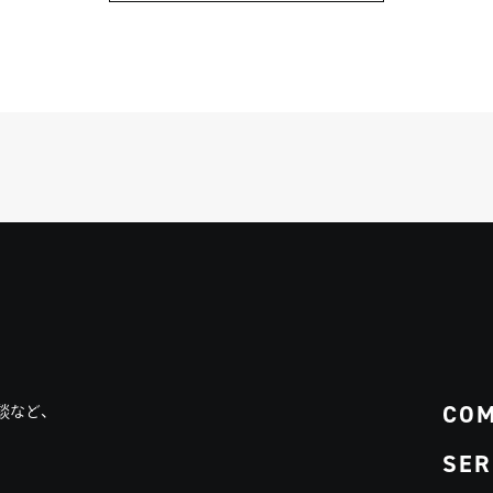
CO
談など、
SER