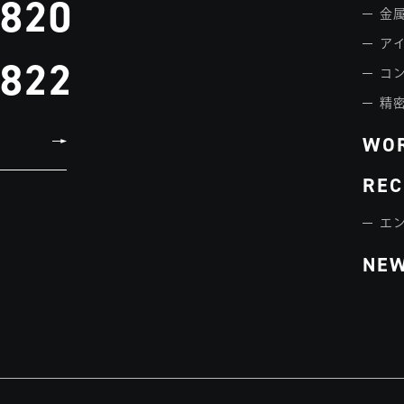
3820
金属
ア
3822
コ
精
WO
REC
エ
NE