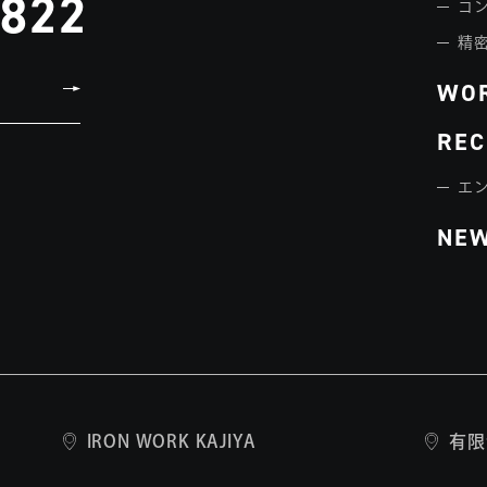
3822
コ
精
WO
REC
エ
NE
IRON WORK KAJIYA
有限