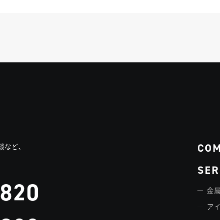
CO
談など、
SER
3820
金属
ア