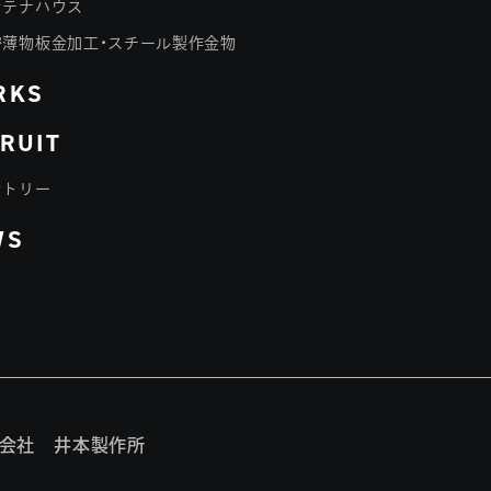
ンテナハウス
密薄物板金加工・スチール製作金物
RKS
RUIT
ントリー
WS
会社 井本製作所